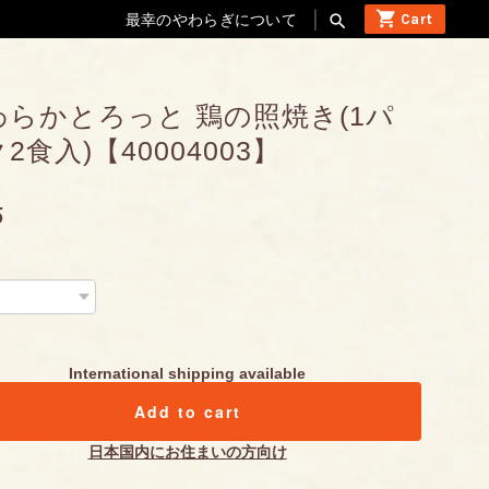
最幸のやわらぎについて
search
わらかとろっと 鶏の照焼き(1パ
2食入)【40004003】
5
International shipping available
Add to cart
日本国内にお住まいの方向け