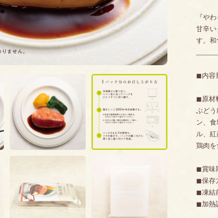
『やわ
甘辛い
す。和
ﹺﹺﹺﹺﹺﹺﹺﹺﹺﹺﹺ
◼︎内容
◼︎原
ぶどう
ン、食
ル、紅
鶏肉を
◼︎賞
◼︎保
◼︎凍
◼︎加