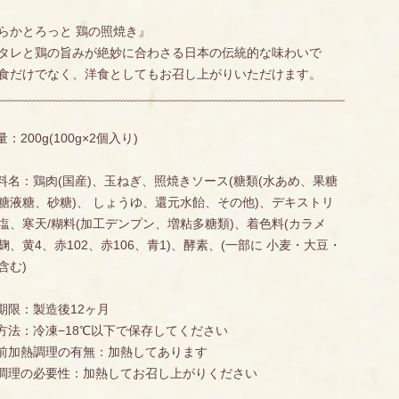
らかとろっと 鶏の照焼き』
タレと鶏の旨みが絶妙に合わさる日本の伝統的な味わいで
食だけでなく、洋食としてもお召し上がりいただけます。
ﹺﹺﹺﹺﹺﹺﹺﹺﹺﹺﹺﹺﹺﹺﹺﹺﹺﹺﹺﹺﹺﹺﹺﹺﹺﹺﹺﹺﹺﹺﹺﹺﹺﹺﹺﹺﹺﹺﹺﹺﹺﹺﹺﹺﹺﹺﹺﹺﹺﹺﹺﹺﹺﹺﹺﹺﹺﹺﹺﹺﹺﹺﹺﹺﹺﹺﹺﹺﹺﹺﹺﹺﹺﹺﹺﹺﹺﹺﹺﹺﹺﹺﹺﹺﹺﹺﹺﹺﹺﹺﹺﹺﹺﹺﹺﹺﹺ
量：200g(100g×2個入り)
材料名：鶏肉(国産)、玉ねぎ、照焼きソース(糖類(水あめ、果糖
糖液糖、砂糖)、 しょうゆ、還元水飴、その他)、デキストリ
塩、寒天/糊料(加工デンプン、増粘多糖類)、着色料(カラメ
麹、黄4、赤102、赤106、青1)、酵素、(一部に 小麦・大豆・
含む)
味期限：製造後12ヶ月
存方法：冷凍−18℃以下で保存してください
結前加熱調理の有無：加熱してあります
熱調理の必要性：加熱してお召し上がりください