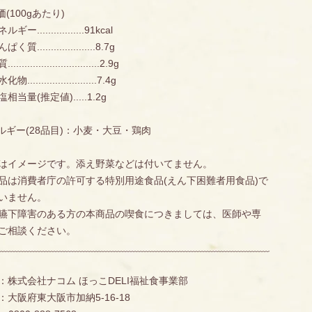
価(100gあたり)
.................91kcal
.....................8.7g
............................2.9g
.......................7.4g
当量(推定値).....1.2g
レルギー(28品目)：小麦・大豆・鶏肉
はイメージです。添え野菜などは付いてません。
品は消費者庁の許可する特別用途食品(えん下困難者用食品)で
いません。
嚥下障害のある方の本商品の喫食につきましては、医師や専
ご相談ください。
ﹺﹺﹺﹺﹺﹺﹺﹺﹺﹺﹺﹺﹺﹺﹺﹺﹺﹺﹺﹺﹺﹺﹺﹺﹺﹺﹺﹺﹺﹺﹺﹺﹺﹺﹺﹺﹺﹺﹺﹺﹺﹺﹺﹺﹺﹺﹺﹺﹺﹺﹺﹺﹺﹺﹺﹺﹺﹺﹺﹺﹺﹺﹺﹺﹺﹺﹺﹺﹺﹺﹺﹺﹺﹺﹺﹺﹺﹺﹺﹺﹺﹺﹺﹺﹺﹺﹺﹺﹺﹺﹺﹺﹺﹺﹺﹺﹺ
：株式会社ナコム ほっこDELI福祉食事業部
：大阪府東大阪市加納5-16-18