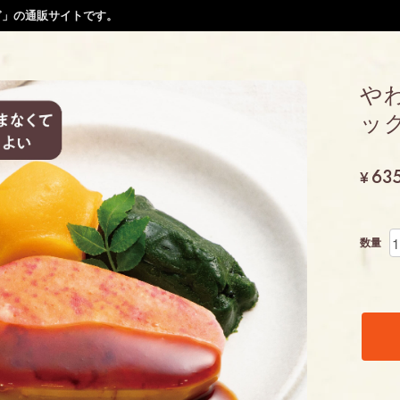
ぎ」の通販サイトです。
や
ック
63
¥
数量