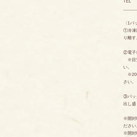
TEL ：
ﹺﹺﹺﹺﹺﹺﹺﹺﹺﹺﹺ
〈1パ
①冷凍
り離す
②電子
※目安
い。
※20
さい。
③パッ
出し盛
※開封
ださい
※開封