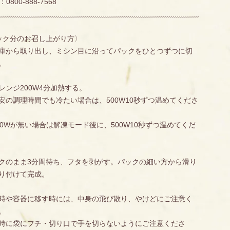
0800-888-7568
ﹺﹺﹺﹺﹺﹺﹺﹺﹺﹺﹺﹺﹺﹺﹺﹺﹺﹺﹺﹺﹺﹺﹺﹺﹺﹺﹺﹺﹺﹺﹺﹺﹺﹺﹺﹺﹺﹺﹺﹺﹺﹺﹺﹺﹺﹺﹺﹺﹺﹺﹺﹺﹺﹺﹺﹺﹺﹺﹺﹺﹺﹺﹺﹺﹺﹺﹺﹺﹺﹺﹺﹺﹺﹺﹺﹺﹺﹺﹺﹺﹺﹺﹺﹺﹺﹺﹺﹺﹺﹺﹺﹺﹺﹺﹺﹺﹺ
ック分のお召し上がり方〉
庫から取り出し、ミシン目に沿ってパックをひとつずつに切
。
レンジ200W4分加熱する。
の調理時間でも冷たい場合は、500W10秒ずつ温めてくださ
0Wが無い場合は解凍モード後に、500W10秒ずつ温めてくだ
クのまま3分間待ち、フタを剥がす。パックの細い方から滑り
り付けて完成。
時や容器に移す時には、中身の飛び散り、やけどにご注意く
。
時に袋にフチ・切り口で手を切らないようにご注意くださ