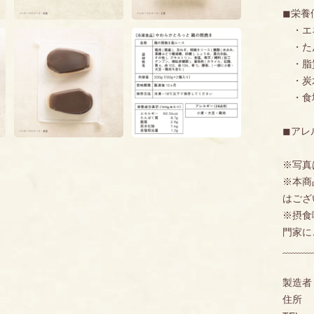
◼︎栄養
・エネルギー
・たんぱく質
・脂質.....
・炭水化物..
・食塩相
◼︎ア
※写真
※本商
はござ
※摂食
門家に
ﹺﹺﹺﹺﹺﹺﹺﹺﹺﹺﹺ
製造者
住所 