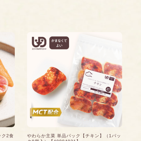
ック2食
やわらか主菜 単品パック【チキン】（1パッ